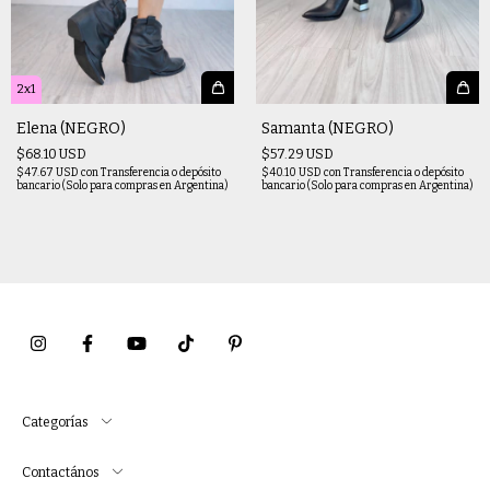
2x1
Elena (NEGRO)
Samanta (NEGRO)
$68.10 USD
$57.29 USD
$47.67 USD
con
Transferencia o depósito
$40.10 USD
con
Transferencia o depósito
bancario (Solo para compras en Argentina)
bancario (Solo para compras en Argentina)
Categorías
Contactános