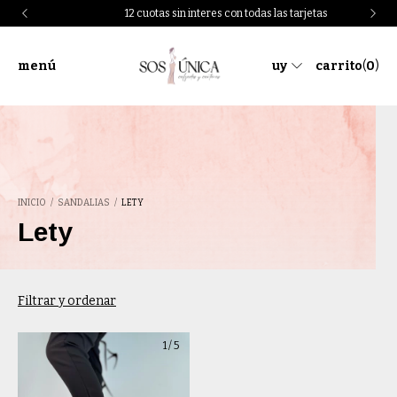
12 cuotas sin interes con todas las tarjetas
menú
uy
carrito
(
0
)
INICIO
/
SANDALIAS
/
LETY
Lety
Filtrar y ordenar
1
/
5