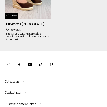
Sin stock
Filomena (CHOCOLATE)
$51.89 USD
$33.73 USD
con
Transferencia o
depósito bancario (Solo para compras en
Argentina)
Categorías
Contactános
Suscribite al newsletter