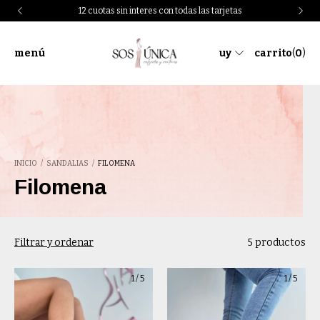
12 cuotas sin interes con todas las tarjetas
menú
uy
carrito
(
0
)
INICIO
/
SANDALIAS
/
FILOMENA
Filomena
Filtrar y ordenar
5 productos
1
/
5
1
/
5