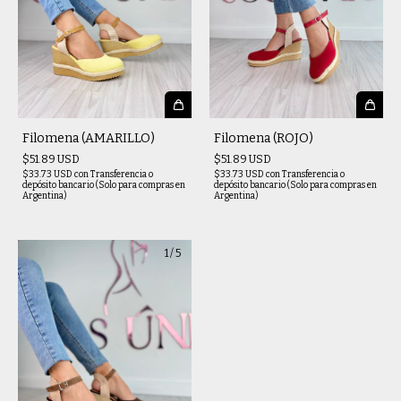
Filomena (AMARILLO)
Filomena (ROJO)
$51.89 USD
$51.89 USD
$33.73 USD
con
Transferencia o
$33.73 USD
con
Transferencia o
depósito bancario (Solo para compras en
depósito bancario (Solo para compras en
Argentina)
Argentina)
1
/
5