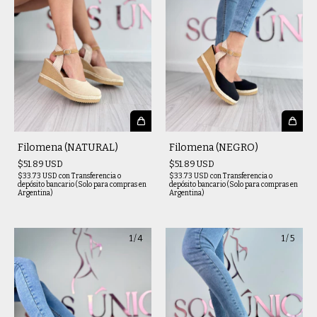
Filomena (NATURAL)
Filomena (NEGRO)
$51.89 USD
$51.89 USD
$33.73 USD
con
Transferencia o
$33.73 USD
con
Transferencia o
depósito bancario (Solo para compras en
depósito bancario (Solo para compras en
Argentina)
Argentina)
1
/
4
1
/
5