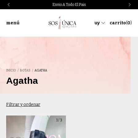
Envio A Todo El Pais
menú
uy
carrito
(
0
)
INICIO
/
BOTAS
/
AGATHA
Agatha
Filtrar y ordenar
1
/
3