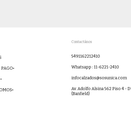
Contactános
5491162212410
S
Whatsapp : 11-6221-2410
 PAGO•
infocalzados@sosunica.com
•
Av. Adolfo Alsina 562 Piso 4 - D
SOMOS•
(Banfield)