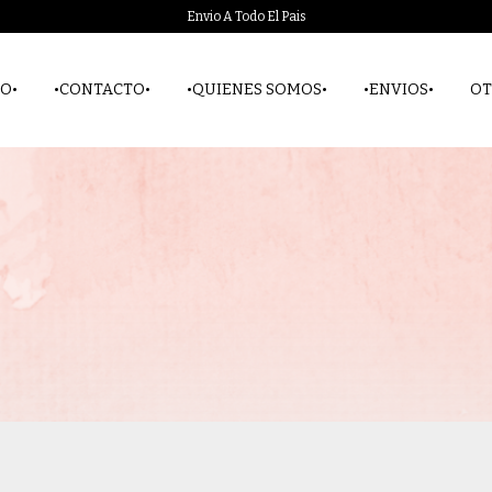
Envio A Todo El Pais
O•
•CONTACTO•
•QUIENES SOMOS•
•ENVIOS•
OT