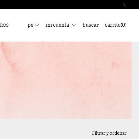
pe
mi cuenta
buscar
carrito
0
(
)
ROS
Filtrar y ordenar