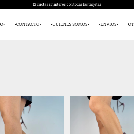
12 cuotas sin interes con todas las tarjetas
O•
•CONTACTO•
•QUIENES SOMOS•
•ENVIOS•
OT