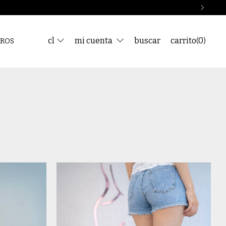
cl
mi cuenta
buscar
carrito
0
(
)
ROS