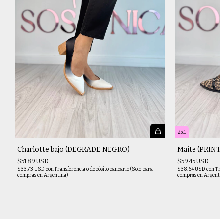
2x1
Charlotte bajo (DEGRADE NEGRO)
Maite (PRINT
$51.89 USD
$59.45 USD
$33.73 USD
con
Transferencia o depósito bancario (Solo para
$38.64 USD
con
Tr
compras en Argentina)
compras en Argent