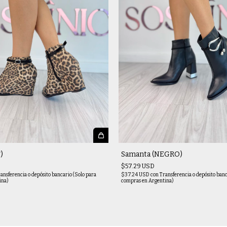
)
Samanta (NEGRO)
$57.29 USD
ansferencia o depósito bancario (Solo para
$37.24 USD
con
Transferencia o depósito banc
ina)
compras en Argentina)