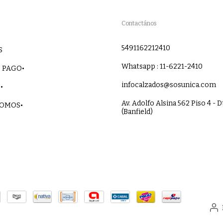
Contactános
5491162212410
S
Whatsapp : 11-6221-2410
 PAGO•
infocalzados@sosunica.com
•
Av. Adolfo Alsina 562 Piso 4 - D
SOMOS•
(Banfield)