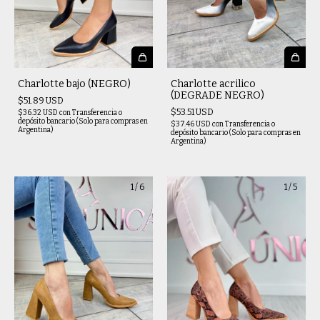
Charlotte bajo (NEGRO)
Charlotte acrilico
(DEGRADE NEGRO)
$51.89 USD
$53.51 USD
$36.32 USD
con
Transferencia o
depósito bancario (Solo para compras en
$37.46 USD
con
Transferencia o
Argentina)
depósito bancario (Solo para compras en
Argentina)
1
/
6
1
/
5