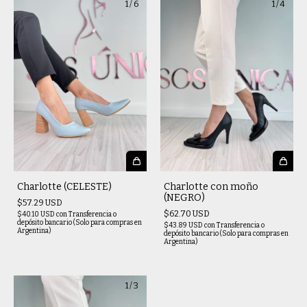
1
/
6
1
/
4
Charlotte (CELESTE)
Charlotte con moño
(NEGRO)
$57.29 USD
$62.70 USD
$40.10 USD
con
Transferencia o
depósito bancario (Solo para compras en
$43.89 USD
con
Transferencia o
Argentina)
depósito bancario (Solo para compras en
Argentina)
1
/
3