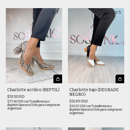
1
/
7
1
/
5
Charlotte acrilico (REPTIL)
Charlotte bajo (DEGRADE
NEGRO)
$53.51 USD
$51.89 USD
$37.46 USD
con
Transferencia o
depósito bancario (Solo para compras en
$36.32 USD
con
Transferencia o
Argentina)
depósito bancario (Solo para compras en
Argentina)