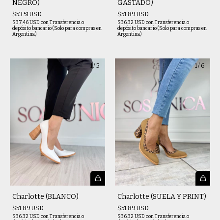
NEGRO)
GASTADO)
$53.51 USD
$51.89 USD
$37.46 USD
con
Transferencia o
$36.32 USD
con
Transferencia o
depósito bancario (Solo para compras en
depósito bancario (Solo para compras en
Argentina)
Argentina)
1
/
5
1
/
6
Charlotte (BLANCO)
Charlotte (SUELA Y PRINT)
$51.89 USD
$51.89 USD
$36.32 USD
con
Transferencia o
$36.32 USD
con
Transferencia o