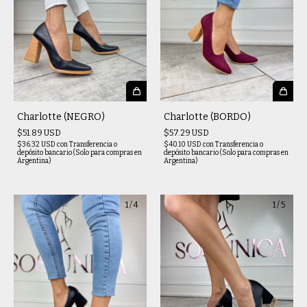
Charlotte (NEGRO)
Charlotte (BORDO)
$51.89 USD
$57.29 USD
$36.32 USD
con
Transferencia o
$40.10 USD
con
Transferencia o
depósito bancario (Solo para compras en
depósito bancario (Solo para compras en
Argentina)
Argentina)
1
/
4
1
/
5