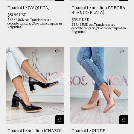
Charlotte (VAQUITA)
Charlotte acrilico (VIBORA
BLANCO PLATA)
$51.89 USD
$53.51 USD
$36.32 USD
con
Transferencia o
depósito bancario (Solo para compras en
$37.46 USD
con
Transferencia o
Argentina)
depósito bancario (Solo para compras en
Argentina)
1
/
6
1
/
7
Charlotte acrilico (CHAROL
Charlotte (NUDE