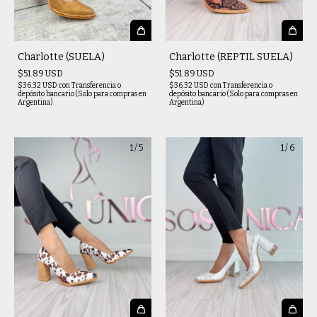
Charlotte (SUELA)
Charlotte (REPTIL SUELA)
$51.89 USD
$51.89 USD
$36.32 USD
con
Transferencia o
$36.32 USD
con
Transferencia o
depósito bancario (Solo para compras en
depósito bancario (Solo para compras en
Argentina)
Argentina)
1
/
5
1
/
6