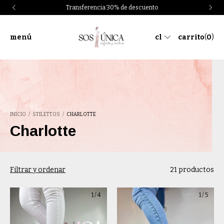
Transferencia 30% de descuento
menú
cl
carrito
(
0
)
INICIO
/
STILETTOS
/
CHARLOTTE
Charlotte
Filtrar y ordenar
21 productos
1
/
4
1
/
5