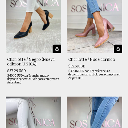
Charlotte / Negro (Nueva
Charlotte / Nude acrilico
edicion UNICA)
$53.51 USD
$57.29 USD
$37.46 USD
con
Transferencia o
depósito bancario (Solo para compras en
$40.10 USD
con
Transferencia o
Argentina)
depósito bancario (Solo para compras en
Argentina)
1
/
4
1
/
6