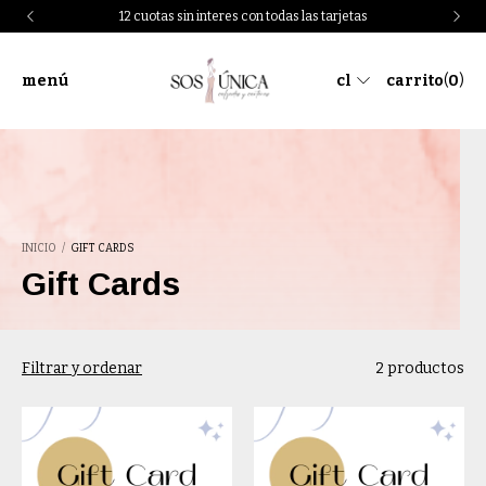
12 cuotas sin interes con todas las tarjetas
menú
cl
carrito
(
0
)
INICIO
/
GIFT CARDS
Gift Cards
Filtrar y ordenar
2 productos