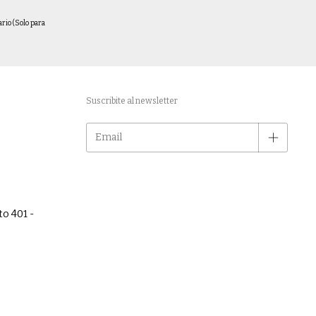
ario (Solo para
Suscribite al newsletter
to 401 -