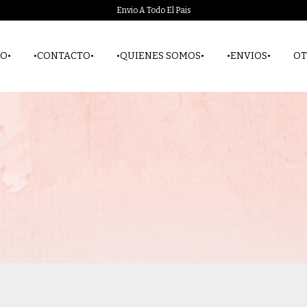
Envio A Todo El Pais
O•
•CONTACTO•
•QUIENES SOMOS•
•ENVIOS•
OT