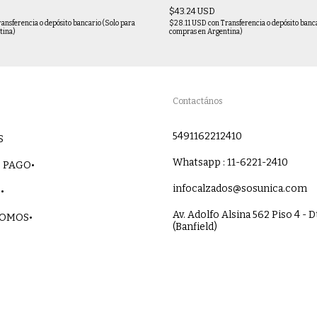
$43.24 USD
ransferencia o depósito bancario (Solo para
$28.11 USD
con
Transferencia o depósito banc
tina)
compras en Argentina)
Contactános
5491162212410
S
Whatsapp : 11-6221-2410
 PAGO•
infocalzados@sosunica.com
•
Av. Adolfo Alsina 562 Piso 4 - D
SOMOS•
(Banfield)