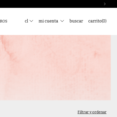
cl
mi cuenta
buscar
carrito
0
(
)
ROS
Filtrar y ordenar