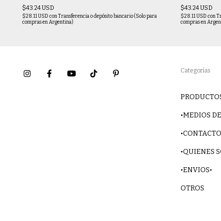
$43.24 USD
$43.24 USD
$28.11 USD
con
Transferencia o depósito bancario (Solo para
$28.11 USD
con
T
compras en Argentina)
compras en Argen
Categorías
PRODUCTO
•MEDIOS DE
•CONTACTO
•QUIENES 
•ENVIOS•
OTROS