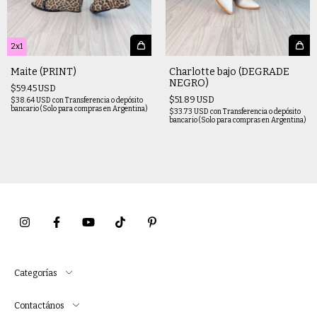
2x1
Maite (PRINT)
Charlotte bajo (DEGRADE
NEGRO)
$59.45 USD
$51.89 USD
$38.64 USD
con
Transferencia o depósito
bancario (Solo para compras en Argentina)
$33.73 USD
con
Transferencia o depósito
bancario (Solo para compras en Argentina)
Categorías
Contactános