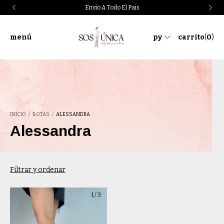
Envio A Todo El Pais
menú
py
carrito
(
0
)
INICIO
/
BOTAS
/
ALESSANDRA
Alessandra
Filtrar y ordenar
1
/
3