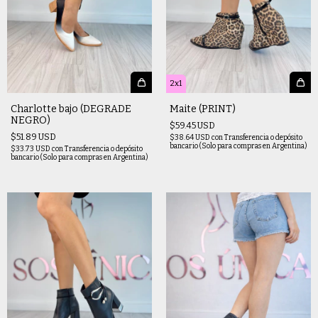
2x1
Charlotte bajo (DEGRADE
Maite (PRINT)
NEGRO)
$59.45 USD
$51.89 USD
$38.64 USD
con
Transferencia o depósito
bancario (Solo para compras en Argentina)
$33.73 USD
con
Transferencia o depósito
bancario (Solo para compras en Argentina)