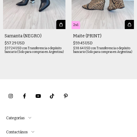
2x1
Samanta (NEGRO)
Maite (PRINT)
$57.29 USD
$59.45 USD
$37.24 USD
con
Transferencia o depósito
$38.64 USD
con
Transferencia o depósito
bancario (Solo para compras en Argentina)
bancario (Solo para compras en Argentina)
Categorías
Contactános