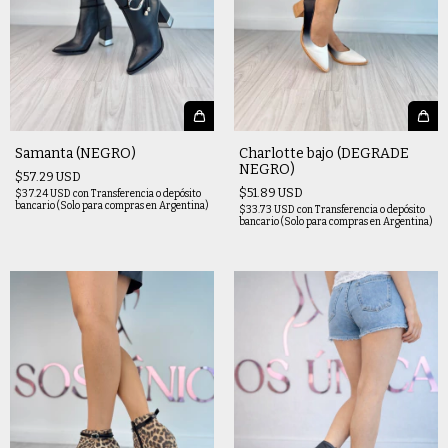
Samanta (NEGRO)
Charlotte bajo (DEGRADE
NEGRO)
$57.29 USD
$51.89 USD
$37.24 USD
con
Transferencia o depósito
bancario (Solo para compras en Argentina)
$33.73 USD
con
Transferencia o depósito
bancario (Solo para compras en Argentina)